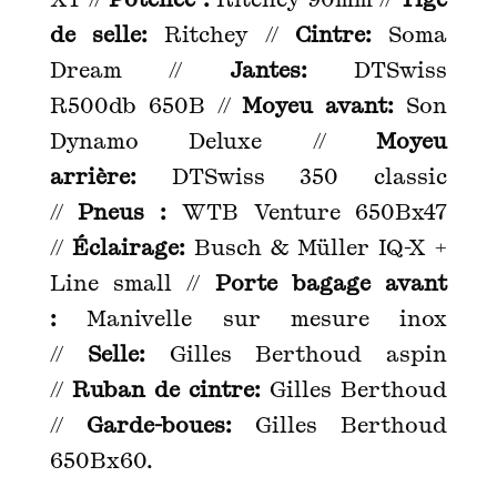
de selle:
Ritchey //
Cintre:
Soma
Dream //
Jantes:
DTSwiss
R500db 650B //
Moyeu avant:
Son
Dynamo Deluxe //
Moyeu
arrière:
DTSwiss 350 classic
//
Pneus :
WTB Venture 650Bx47
//
Éclairage:
Busch & Müller IQ-X +
Line small //
Porte bagage avant
:
Manivelle sur mesure inox
//
Selle:
Gilles Berthoud aspin
//
Ruban de cintre:
Gilles Berthoud
//
Garde-boues:
Gilles Berthoud
650Bx60.