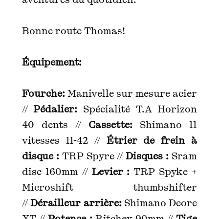
Bonne route Thomas!
Équipement:
Fourche:
Manivelle sur mesure acier
//
Pédalier:
Spécialité T.A Horizon
40 dents //
Cassette:
Shimano 11
vitesses 11-42 //
Étrier de frein à
disque :
TRP Spyre //
Disques :
Sram
disc 160mm //
Levier :
TRP Spyke +
Microshift thumbshifter
//
Dérailleur arrière:
Shimano Deore
XT //
Potence :
Ritchey 90mm //
Tige