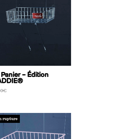
 Panier – Édition
ADDIE®
00
€