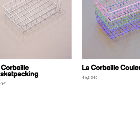
 Corbeille
La Corbeille Coule
sketpacking
45,00
€
00
€