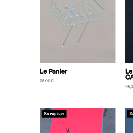
Le Panier
Le
C
95,00
€
95,