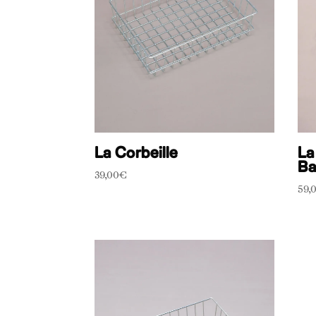
La Corbeille
La
Ba
39,00
€
59,