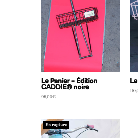
Le Panier – Édition
Le
CADDIE® noire
110
95,00
€