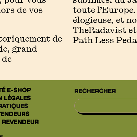
ors de vos
toute l’Europe
élogieuse, et n
TheRadavist
e
storiquement de
Path Less Peda
ie, grand
 de
TÉ E-SHOP
RECHERCHER
N LÉGALES
RATIQUES
VENDEURS
R REVENDEUR