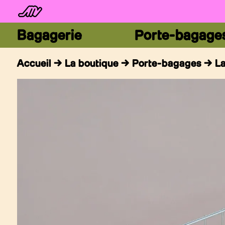
Bagagerie
Porte-bagage
Accueil
→
La boutique
→
Porte-bagages
→ La