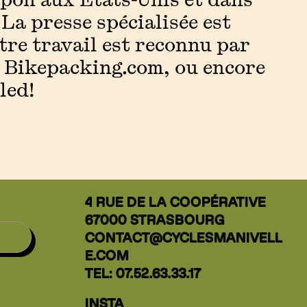
.
La presse spécialisée est
otre travail est reconnu par
t
Bikepacking.com
, ou encore
led
!
4 RUE DE LA COOPÉRATIVE
67000 STRASBOURG
CONTACT@CYCLESMANIVELL
E.COM
TEL: 07.52.63.33.17
INSTA