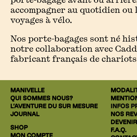
accompagner au quotidien ou l
voyages à vélo.
Nos porte-bagages sont né hi
notre collaboration avec Cadd
fabricant français de chariots
MANIVELLE
MODALI
QUI SOMMES NOUS?
MENTIO
L’AVENTURE DU SUR MESURE
INFOS P
JOURNAL
NOS RE
DEVENI
SHOP
F.A.Q.
MON COMPTE