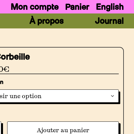
Mon compte
Panier
English
À propos
Journal
orbeille
0
€
on
ité
Ajouter au panier