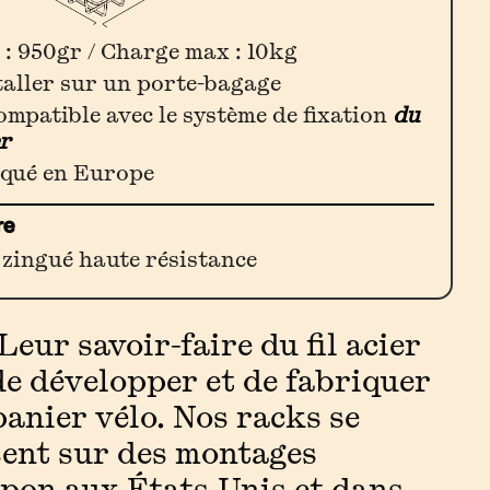
 : 950gr / Charge max : 10kg
taller sur un porte-bagage
ompatible avec le système de fixation
du
er
qué en Europe
re
 zingué haute résistance
eur savoir-faire du fil acier
de développer et de fabriquer
anier vélo. Nos racks se
sent sur des montages
apon aux États-Unis et dans