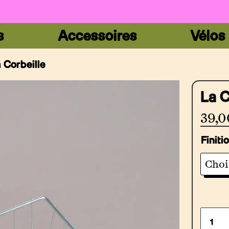
s
Accessoires
Vélos
 Corbeille
La C
39,0
Finiti
Quant