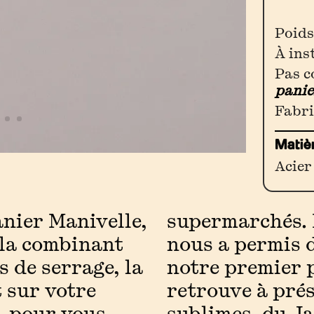
Poids
À ins
Pas c
pani
Fabri
Matiè
Acier
anier Manivelle,
supermarchés. L
 la combinant
nous a permis 
s de serrage, la
notre premier p
t sur votre
retrouve à pré
, pour vous
sublimes, du J