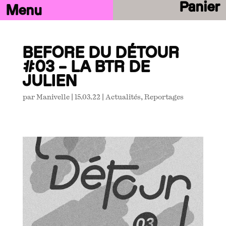
Panier
BEFORE DU DÉTOUR
#03 – LA BTR DE
JULIEN
par
Manivelle
|
15.03.22
|
Actualités
,
Reportages