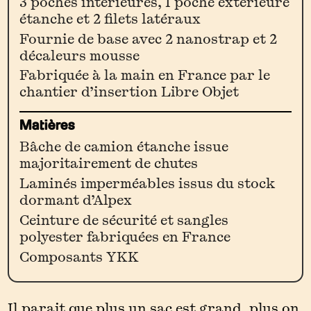
3 poches intérieures, 1 poche extérieure
étanche et 2 filets latéraux
Magenta]
Fournie de base avec 2 nanostrap et 2
décaleurs mousse
Fabriquée à la main en France par le
chantier d’insertion Libre Objet
Matières
Bâche de camion étanche issue
majoritairement de chutes
Laminés imperméables issus du stock
dormant d’Alpex
Ceinture de sécurité et sangles
polyester fabriquées en France
Composants YKK
Il parait que plus un sac est grand, plus on