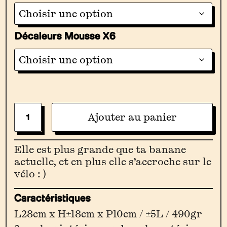
Décaleurs Mousse X6
Quantité
Ajouter au panier
De
La
Elle est plus grande que ta banane
Grande
actuelle, et en plus elle s’accroche sur le
vélo : )
Banane
[Vert
Caractéristiques
Canard
L28cm x H±18cm x P10cm / ±5L / 490gr
/