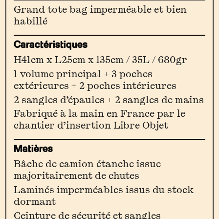
Le
Grand tote bag imperméable et bien
Cabas
habillé
V3.0
Caractéristiques
[Sauge]
H41cm x L25cm x l35cm / 35L / 680gr
1 volume principal + 3 poches
extérieures + 2 poches intérieures
2 sangles d’épaules + 2 sangles de mains
Fabriqué à la main en France par le
chantier d’insertion Libre Objet
Matières
Bâche de camion étanche issue
majoritairement de chutes
Laminés imperméables issus du stock
dormant
Ceinture de sécurité et sangles