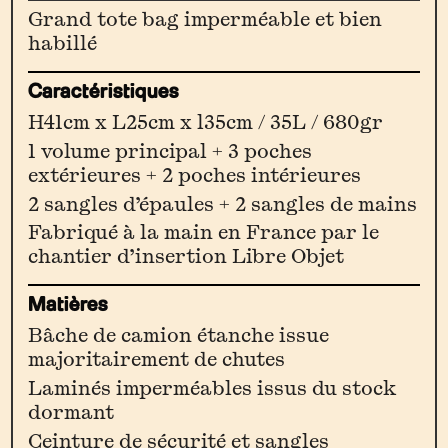
Le
Grand tote bag imperméable et bien
Cabas
habillé
V3.0
Caractéristiques
[Noir]
H41cm x L25cm x l35cm / 35L / 680gr
1 volume principal + 3 poches
extérieures + 2 poches intérieures
2 sangles d’épaules + 2 sangles de mains
Fabriqué à la main en France par le
chantier d’insertion Libre Objet
Matières
Bâche de camion étanche issue
majoritairement de chutes
Laminés imperméables issus du stock
dormant
Ceinture de sécurité et sangles