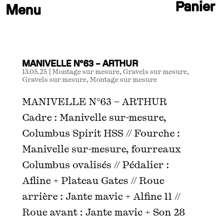
Panier
MANIVELLE N°63 – ARTHUR
13.05.25
|
Montage sur mesure
,
Gravels sur mesure
,
Gravels sur mesure
,
Montage sur mesure
MANIVELLE N°63 – ARTHUR
Cadre : Manivelle sur-mesure,
Columbus Spirit HSS // Fourche :
Manivelle sur-mesure, fourreaux
Columbus ovalisés // Pédalier :
Afline + Plateau Gates // Roue
arrière : Jante mavic + Alfine 11 //
Roue avant : Jante mavic + Son 28